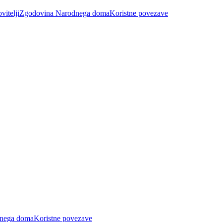
vitelji
Zgodovina Narodnega doma
Koristne povezave
nega doma
Koristne povezave