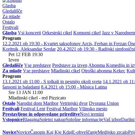
Glasba
Gledališče
Za mlade
Ostalo
Festivali
Glasba
Vsi koncerti
Orkestrski cikel
Komorni cikel
Jazz v Narodne
Program
12.2.2021 ob 19:30 - Kvartet saksofonov Arcis, Ferhan in Ferzan Ön
Koritnik, Aleksandar Serdar
20.4.2021 ob 19:30 - Radijski simfoničn
Pet
12
FEB
19:30
Izven
Gledališče
Vse predstave
Predstave za izven
Abonma Komedija in iz
Za mlade
Vse predstave
Mladinski cikel
Otroški abonma Kekec
Kult
Program
13.1.2021 ob 11:00 - S tolkali in pesmijo okoli sveta
14.1.2021 ob 11:0
šansoni in baladami
8.4.2021 ob 15:00 - Música Latina
Sre
13
JAN
11:00
Mladinski cikel - red Pizzicato
Ostalo
Narodni dom Maribor
Vetrinjski dvor
Dvorana Union
Festivali
Festival Lent
Festival Maribor
Vilinsko mesto
Prestavljene in odpovedane prireditve
Novi termini
Vstopnice
Blagajna
Spletni nakup
Splošne informacije
Vaš izbor
Darilni
Novice
Novice
Časopis Kaj Kje Kdaj
E-obveščanje
Medijsko zrcalo
Pri