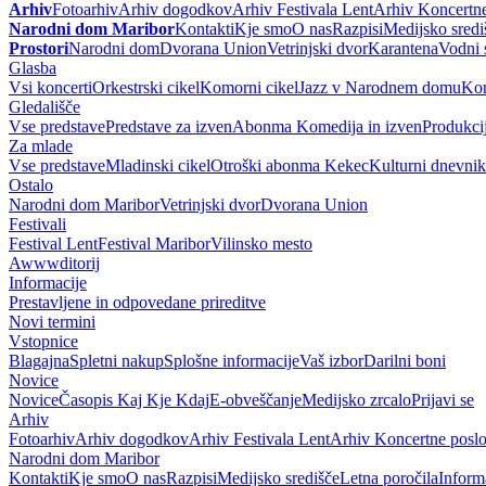
Arhiv
Fotoarhiv
Arhiv dogodkov
Arhiv Festivala Lent
Arhiv Koncertne
Narodni dom Maribor
Kontakti
Kje smo
O nas
Razpisi
Medijsko sredi
Prostori
Narodni dom
Dvorana Union
Vetrinjski dvor
Karantena
Vodni 
Glasba
Vsi koncerti
Orkestrski cikel
Komorni cikel
Jazz v Narodnem domu
Kon
Gledališče
Vse predstave
Predstave za izven
Abonma Komedija in izven
Produkci
Za mlade
Vse predstave
Mladinski cikel
Otroški abonma Kekec
Kulturni dnevnik
Ostalo
Narodni dom Maribor
Vetrinjski dvor
Dvorana Union
Festivali
Festival Lent
Festival Maribor
Vilinsko mesto
Awwwditorij
Informacije
Prestavljene in odpovedane prireditve
Novi termini
Vstopnice
Blagajna
Spletni nakup
Splošne informacije
Vaš izbor
Darilni boni
Novice
Novice
Časopis Kaj Kje Kdaj
E-obveščanje
Medijsko zrcalo
Prijavi se
Arhiv
Fotoarhiv
Arhiv dogodkov
Arhiv Festivala Lent
Arhiv Koncertne poslo
Narodni dom Maribor
Kontakti
Kje smo
O nas
Razpisi
Medijsko središče
Letna poročila
Inform