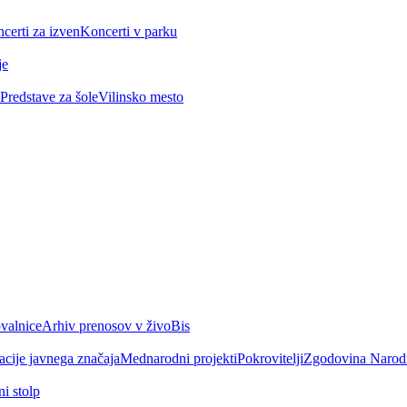
certi za izven
Koncerti v parku
je
Predstave za šole
Vilinsko mesto
valnice
Arhiv prenosov v živo
Bis
acije javnega značaja
Mednarodni projekti
Pokrovitelji
Zgodovina Narod
i stolp