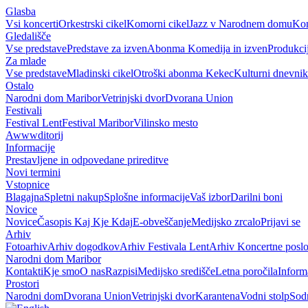
Glasba
Vsi koncerti
Orkestrski cikel
Komorni cikel
Jazz v Narodnem domu
Kon
Gledališče
Vse predstave
Predstave za izven
Abonma Komedija in izven
Produkci
Za mlade
Vse predstave
Mladinski cikel
Otroški abonma Kekec
Kulturni dnevnik
Ostalo
Narodni dom Maribor
Vetrinjski dvor
Dvorana Union
Festivali
Festival Lent
Festival Maribor
Vilinsko mesto
Awwwditorij
Informacije
Prestavljene in odpovedane prireditve
Novi termini
Vstopnice
Blagajna
Spletni nakup
Splošne informacije
Vaš izbor
Darilni boni
Novice
Novice
Časopis Kaj Kje Kdaj
E-obveščanje
Medijsko zrcalo
Prijavi se
Arhiv
Fotoarhiv
Arhiv dogodkov
Arhiv Festivala Lent
Arhiv Koncertne poslo
Narodni dom Maribor
Kontakti
Kje smo
O nas
Razpisi
Medijsko središče
Letna poročila
Inform
Prostori
Narodni dom
Dvorana Union
Vetrinjski dvor
Karantena
Vodni stolp
Sodn