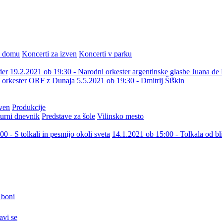
m domu
Koncerti za izven
Koncerti v parku
der
19.2.2021 ob 19:30 - Narodni orkester argentinske glasbe Juana de 
i orkester ORF z Dunaja
5.5.2021 ob 19:30 - Dmitrij Šiškin
ven
Produkcije
urni dnevnik
Predstave za šole
Vilinsko mesto
0 - S tolkali in pesmijo okoli sveta
14.1.2021 ob 15:00 - Tolkala od bl
 boni
javi se