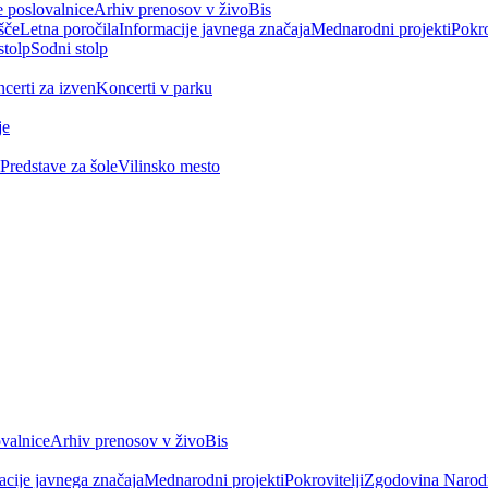
 poslovalnice
Arhiv prenosov v živo
Bis
šče
Letna poročila
Informacije javnega značaja
Mednarodni projekti
Pokro
stolp
Sodni stolp
certi za izven
Koncerti v parku
je
Predstave za šole
Vilinsko mesto
valnice
Arhiv prenosov v živo
Bis
acije javnega značaja
Mednarodni projekti
Pokrovitelji
Zgodovina Narod