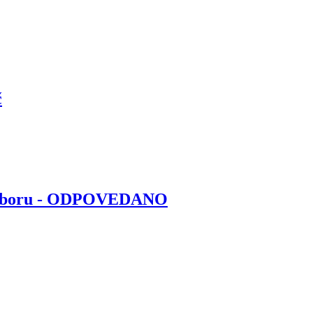
č
ariboru - ODPOVEDANO