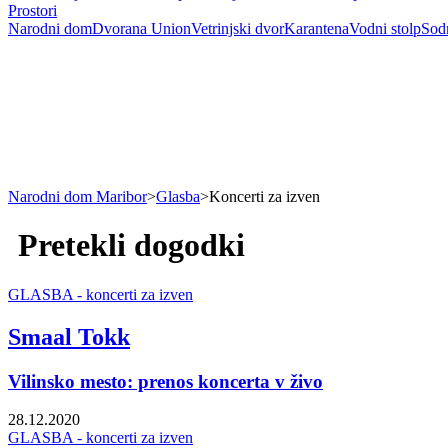
Prostori
Narodni dom
Dvorana Union
Vetrinjski dvor
Karantena
Vodni stolp
Sodn
Narodni dom Maribor
>
Glasba
>
Koncerti za izven
Pretekli dogodki
GLASBA - koncerti za izven
Smaal Tokk
Vilinsko mesto: prenos koncerta v živo
28.12.2020
GLASBA - koncerti za izven