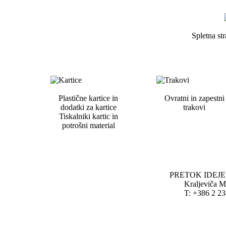
Spletna str
Plastične kartice in
Ovratni in zapestni
dodatki za kartice
trakovi
Tiskalniki kartic in
potrošni material
PRETOK IDEJE, p
Kraljeviča M
T: +386 2 23