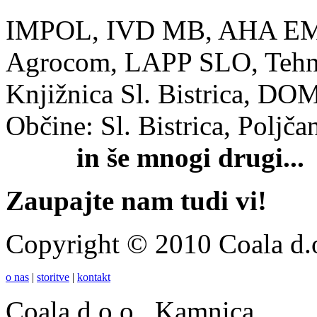
IMPOL, IVD MB, AHA EMMI
Agrocom, LAPP SLO, Tehnoc
Knjižnica Sl. Bistrica, D
Občine: Sl. Bistrica, Poljča
in še mnogi drugi...
Zaupajte nam tudi vi!
Copyright © 2010 Coala d.
o nas
|
storitve
|
kontakt
Coala d.o.o., Kamnica