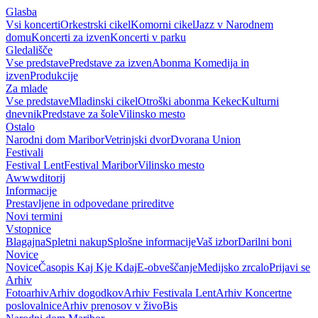
Glasba
Vsi koncerti
Orkestrski cikel
Komorni cikel
Jazz v Narodnem
domu
Koncerti za izven
Koncerti v parku
Gledališče
Vse predstave
Predstave za izven
Abonma Komedija in
izven
Produkcije
Za mlade
Vse predstave
Mladinski cikel
Otroški abonma Kekec
Kulturni
dnevnik
Predstave za šole
Vilinsko mesto
Ostalo
Narodni dom Maribor
Vetrinjski dvor
Dvorana Union
Festivali
Festival Lent
Festival Maribor
Vilinsko mesto
Awwwditorij
Informacije
Prestavljene in odpovedane prireditve
Novi termini
Vstopnice
Blagajna
Spletni nakup
Splošne informacije
Vaš izbor
Darilni boni
Novice
Novice
Časopis Kaj Kje Kdaj
E-obveščanje
Medijsko zrcalo
Prijavi se
Arhiv
Fotoarhiv
Arhiv dogodkov
Arhiv Festivala Lent
Arhiv Koncertne
poslovalnice
Arhiv prenosov v živo
Bis