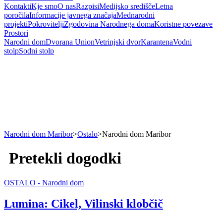
Kontakti
Kje smo
O nas
Razpisi
Medijsko središče
Letna
poročila
Informacije javnega značaja
Mednarodni
projekti
Pokrovitelji
Zgodovina Narodnega doma
Koristne povezave
Prostori
Narodni dom
Dvorana Union
Vetrinjski dvor
Karantena
Vodni
stolp
Sodni stolp
Narodni dom Maribor
>
Ostalo
>
Narodni dom Maribor
Pretekli dogodki
OSTALO - Narodni dom
Lumina: Cikel, Vilinski klobčič