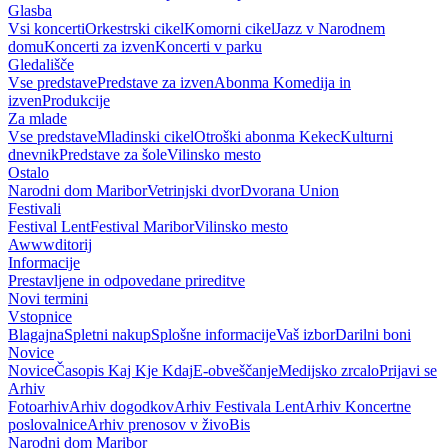
Glasba
Vsi koncerti
Orkestrski cikel
Komorni cikel
Jazz v Narodnem
domu
Koncerti za izven
Koncerti v parku
Gledališče
Vse predstave
Predstave za izven
Abonma Komedija in
izven
Produkcije
Za mlade
Vse predstave
Mladinski cikel
Otroški abonma Kekec
Kulturni
dnevnik
Predstave za šole
Vilinsko mesto
Ostalo
Narodni dom Maribor
Vetrinjski dvor
Dvorana Union
Festivali
Festival Lent
Festival Maribor
Vilinsko mesto
Awwwditorij
Informacije
Prestavljene in odpovedane prireditve
Novi termini
Vstopnice
Blagajna
Spletni nakup
Splošne informacije
Vaš izbor
Darilni boni
Novice
Novice
Časopis Kaj Kje Kdaj
E-obveščanje
Medijsko zrcalo
Prijavi se
Arhiv
Fotoarhiv
Arhiv dogodkov
Arhiv Festivala Lent
Arhiv Koncertne
poslovalnice
Arhiv prenosov v živo
Bis
Narodni dom Maribor