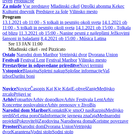
izven
Produkcije
Za mlade
Vse predstave
Mladinski cikel
Otroški abonma Kekec
Kulturni dnevnik
Predstave za šole
Vilinsko mesto
Program
13.1.2021 ob 11:00 - S tolkali in pesmijo okoli sveta
14.1.2021 ob
11:00 - S tolkali in pesmijo okoli sveta
14.1.2021 ob 15:00 - Tolkala
od blizu
11.3.2021 ob 15:00 - Nanine pesmi z najlepšimi Ježkovimi
šansoni in baladami
8.4.2021 ob 15:00 - Música Latina
Sre
13
JAN
11:00
Mladinski cikel - red Pizzicato
Ostalo
Narodni dom Maribor
Vetrinjski dvor
Dvorana Union
Festivali
Festival Lent
Festival Maribor
Vilinsko mesto
Prestavljene in odpovedane prireditve
Novi termini
Vstopnice
Blagajna
Spletni nakup
Splošne informacije
Vaš
izbor
Darilni boni
Novice
Novice
Časopis Kaj Kje Kdaj
E-obveščanje
Medijsko
zrcalo
Prijavi se
Arhiv
Fotoarhiv
Arhiv dogodkov
Arhiv Festivala Lent
Arhiv
Koncertne poslovalnice
Arhiv prenosov v živo
Bis
Narodni dom Maribor
Kontakti
Kje smo
O nas
Razpisi
Medijsko
središče
Letna poročila
Informacije javnega značaja
Mednarodni
projekti
Pokrovitelji
Zgodovina Narodnega doma
Koristne povezave
Prostori
Narodni dom
Dvorana Union
Vetrinjski
dvor
Karantena
Vodni stolp
Sodni stolp