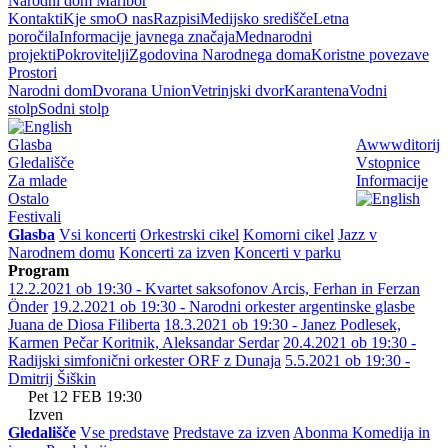
Narodni dom Maribor
Kontakti
Kje smo
O nas
Razpisi
Medijsko središče
Letna
poročila
Informacije javnega značaja
Mednarodni
projekti
Pokrovitelji
Zgodovina Narodnega doma
Koristne povezave
Prostori
Narodni dom
Dvorana Union
Vetrinjski dvor
Karantena
Vodni
stolp
Sodni stolp
Glasba
Awwwditorij
Gledališče
Vstopnice
Za mlade
Informacije
Ostalo
Festivali
Glasba
Vsi koncerti
Orkestrski cikel
Komorni cikel
Jazz v
Narodnem domu
Koncerti za izven
Koncerti v parku
Program
12.2.2021 ob 19:30 - Kvartet saksofonov Arcis, Ferhan in Ferzan
Önder
19.2.2021 ob 19:30 - Narodni orkester argentinske glasbe
Juana de Diosa Filiberta
18.3.2021 ob 19:30 - Janez Podlesek,
Karmen Pečar Koritnik, Aleksandar Serdar
20.4.2021 ob 19:30 -
Radijski simfonični orkester ORF z Dunaja
5.5.2021 ob 19:30 -
Dmitrij Šiškin
Pet
12
FEB
19:30
Izven
Gledališče
Vse predstave
Predstave za izven
Abonma Komedija in