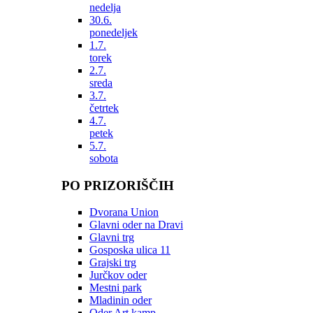
nedelja
30.6.
ponedeljek
1.7.
torek
2.7.
sreda
3.7.
četrtek
4.7.
petek
5.7.
sobota
PO PRIZORIŠČIH
Dvorana Union
Glavni oder na Dravi
Glavni trg
Gosposka ulica 11
Grajski trg
Jurčkov oder
Mestni park
Mladinin oder
Oder Art kamp