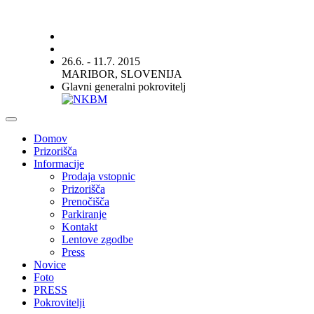
26.6. - 11.7. 2015
MARIBOR, SLOVENIJA
Glavni generalni pokrovitelj
Domov
Prizorišča
Informacije
Prodaja vstopnic
Prizorišča
Prenočišča
Parkiranje
Kontakt
Lentove zgodbe
Press
Novice
Foto
PRESS
Pokrovitelji