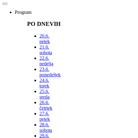
Program
PO DNEVIH
20.6.
petek
21.6.
sobota
22.6.
nedelja
23.6.
ponedeljek
24.6.
torek
25.6.
sreda
26.6.
četrtek
27.6.
petek
28.6.
sobota
29.6.