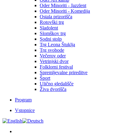
Oder Minoriti - Jazzlent
Oder Minoriti - Komedija
Ostala prizorišča
Rotovški trg
Sladolent
Slomškov trg
Sodni stolp
Trg Leona Štuklja
Trg svobode
Večerov oder
Vetrinjski dvor
Folklorni festival
Spremljevalne prireditve
Šport
Ulično gledališče
Živa dvorišča
Program
Vstopnice