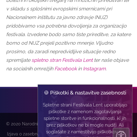
bolezni in okoljskih tveganj na množičnih prireditvah ter
v skladu s splošnimi evropskimi smernicami pri
Nacionalnem inštitutu za javno zdravje (NIJZ)
pridobivamo vsa potrebna dovoljenja za organizacijo
festivala. Izvedene bodo samo tiste prireditve, za katere
bomo od NIJZ prejeli pozitivno mnenje. Vljudno
prosimo, da zaradi nepredvidljive situacije redno
spremljate
spletno stran Festivala Lent
ter naše objave
na socialnih omrežjih
Facebook
in
Instagram
.
🍪 Piškotki & nastavitve zasebnosti
Spletne strani Festivala Lent uporabljajo
piškotke z namenom zagotavljanja
spletne storitve in funkcionalnosti, ki jih
© 2020
Narodni dom Maribor
| Vse pravice pridržane |
brez piškotkov ne bi mogle nuditi. Ali
soglašate z namestitvijo piškotkov na
Izjava o zasebnosti
|
Izvedba: