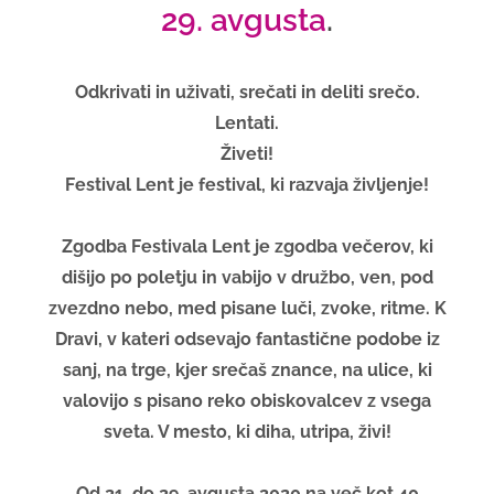
29. avgusta
.
Odkrivati in uživati, srečati in deliti srečo.
Lentati.
Živeti!
Festival Lent je festival, ki razvaja življenje!
Zgodba Festivala Lent je zgodba večerov, ki
dišijo po poletju in vabijo v družbo, ven, pod
zvezdno nebo, med pisane luči, zvoke, ritme. K
Dravi, v kateri odsevajo fantastične podobe iz
sanj, na trge, kjer srečaš znance, na ulice, ki
valovijo s pisano reko obiskovalcev z vsega
sveta. V mesto, ki diha, utripa, živi!
Od 21. do 29. avgusta 2020 na več kot 40