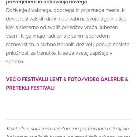
preverjenem in odkrivanja novega
.
Doživetje živahnega, odprtega in prijaznega mesta, ki
devet festivalskih dni in noči vabi na svoje trge in ulice,
kjer s sleherno od svojih prireditev vrača ljubezen
vsem, ki ga imajo radi ter s pisanim sporedom
raznovrstnih, a skrbno izbranih doživetij ponuja nešteto
priložnosti za trenutke, ki se za vselej zapišejo v
spomin.
V
EČ O FESTIVALU LENT
​​​​​​​ &
FOTO/VIDEO GALERIJE
&
PRETEKLI FESTIVALI
V skladu s splošnim načrtom preprečevanja nalezljivih