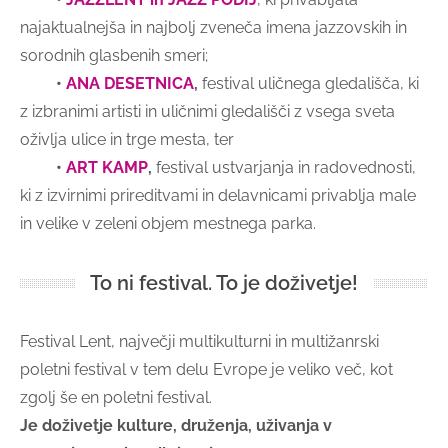
najaktualnejša in najbolj zveneča imena jazzovskih in
sorodnih glasbenih smeri;
•
ANA DESETNICA
,
festival uličnega gledališča, ki
z izbranimi artisti in uličnimi gledališči z vsega sveta
oživlja ulice in trge mesta, ter
•
ART KAMP
,
festival ustvarjanja in radovednosti,
ki z izvirnimi prireditvami in delavnicami privablja male
in velike v zeleni objem mestnega parka.
To ni festival. To je doživetje!
Festival Lent, največji multikulturni in multižanrski
poletni festival v tem delu Evrope je veliko več, kot
zgolj še en poletni festival.
Je doživetje kulture, druženja, uživanja v