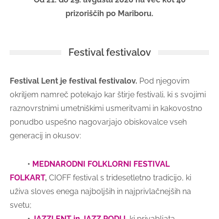
prizoriščih po Mariboru.
Festival festivalov
Festival Lent je festival festivalov.
Pod njegovim
okriljem namreč potekajo kar štirje festivali, ki s svojimi
raznovrstnimi umetniškimi usmeritvami in kakovostno
ponudbo uspešno nagovarjajo obiskovalce vseh
generacij in okusov:
•
MEDNARODNI FOLKLORNI FESTIVAL
FOLKART
,
CIOFF festival s tridesetletno tradicijo, ki
uživa sloves enega najboljših in najprivlačnejših na
svetu;
•
JAZZLENT in JAZZ PODIJ
, ki privabljata