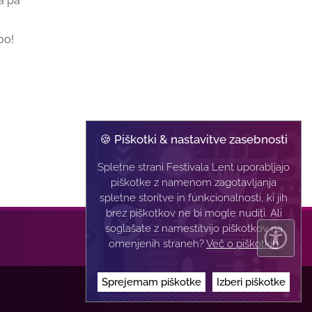
a pa
oo!
🍪 Piškotki & nastavitve zasebnosti
Spletne strani Festivala Lent uporabljajo
piškotke z namenom zagotavljanja
spletne storitve in funkcionalnosti, ki jih
brez piškotkov ne bi mogle nuditi. Ali
soglašate z namestitvijo piškotkov na
omenjenih straneh?
Več o piškotkih
Sprejemam piškotke
Izberi piškotke