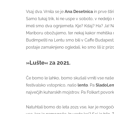
Vsaj dva. Vrnila se je
Ana Desetnica
in prve šti
Samo tukaj trik, ki ne uspe v soboto, v nedel
imeli smo dva ognjemeta. Kje? Kdaj? Ha? Ja! N
Mariboru obožujemo, ter nekaj kakor mehiška n
Budimpešti na Lentu smo bili v Caffe Budapest, 
postaje zamaknjeno ogledali, ko smo šli iz prizo
»Lušte« za 2021.
Če bomo le lahko, bomo skušali vrniti vse naše k
festivalsko vstopnico, našo
lento
. Pa
SladoLen
največjih kuharskih mojstrov. Pa Folkart povork
Natuhtali bomo do leta 2021 vse, kar je mogoče,