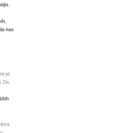
aljo.
ih,
 da nas
se je
t. Da
Sitih
stora
do