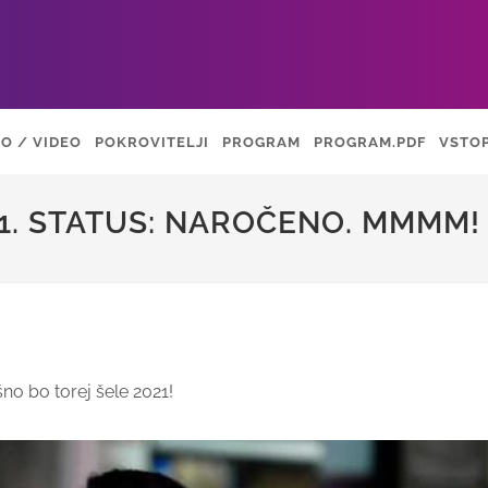
O / VIDEO
POKROVITELJI
PROGRAM
PROGRAM.PDF
VSTO
21. STATUS: NAROČENO. MMMM!
šno bo torej šele 2021!