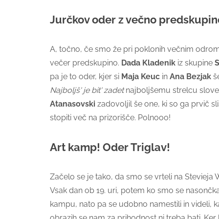
Jurčkov oder z večno predskupin
A, točno, če smo že pri poklonih večnim odrom
večer predskupino.
Dada Kladenik
iz skupine
S
pa je to oder, kjer si
Maja Keuc
in
Ana Bezjak
še
Najboljš' je bit' zadet
najboljšemu strelcu sloven
Atanasovski
zadovoljil še one, ki so ga prvič s
stopiti več na prizorišče. Polnooo!
Art kamp! Oder Triglav!
Začelo se je tako, da smo se vrteli na Stevieja 
Vsak dan ob 19. uri, potem ko smo se nasončkali 
kampu, nato pa se udobno namestili in videli, 
obrazih se nam za prihodnost ni treba bati. Ker