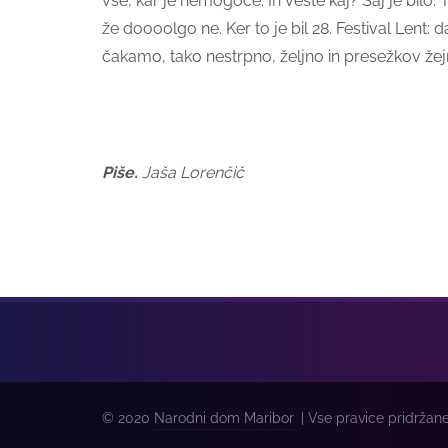
vse, kar je nemogoče. In veste kaj? Saj je bilo
že doooolgo ne. Ker to je bil 28. Festival Lent: d
čakamo, tako nestrpno, željno in presežkov žejno
Piše.
Jaša Lorenčič
© 2020
Narodni dom Maribor
| Vse pravice pridržane