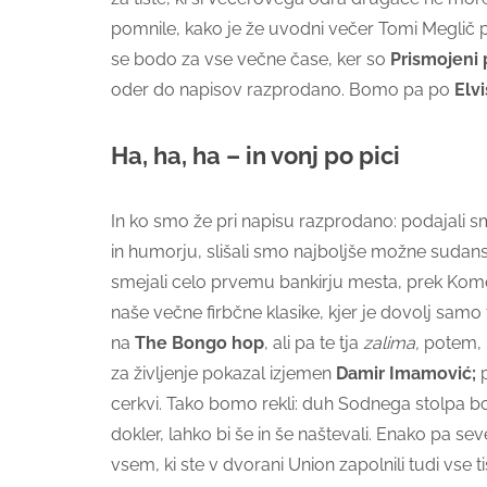
pomnile, kako je že uvodni večer Tomi Meglič 
se bodo za vse večne čase, ker so
Prismojeni 
oder do napisov razprodano. Bomo pa po
Elv
Ha, ha, ha – in vonj po pici
In ko smo že pri napisu razprodano: podajali sm
in humorju, slišali smo najboljše možne sudans
smejali celo prvemu bankirju mesta, prek Komed
naše večne firbčne klasike, kjer je dovolj samo 
na
The Bongo hop
, ali pa te tja
zalima,
potem, 
za življenje pokazal izjemen
Damir Imamović;
p
cerkvi. Tako bomo rekli: duh Sodnega stolpa b
dokler, lahko bi še in še naštevali. Enako pa s
vsem, ki ste v dvorani Union zapolnili tudi vse 