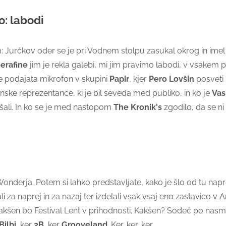
o: labodi
: Jurčkov oder se je pri Vodnem stolpu zasukal okrog in imel
erafine
jim je rekla galebi, mi jim pravimo labodi, v vsakem 
 podajata mikrofon v skupini
Papir
, kjer
Pero Lovšin
posveti
ske reprezentance, ki je bil seveda med publiko, in ko je
Vas
lišali. In ko se je med nastopom
The Kronik's
zgodilo, da se ni
Wonderja. Potem si lahko predstavljate, kako je šlo od tu napr
za naprej in za nazaj ter izdelali vsak vsaj eno zastavico v A
kakšen bo Festival Lent v prihodnosti. Kakšen? Sodeč po nasm
Bilbi
, ker
2B
, ker
Grooveland
. Ker, ker, ker.