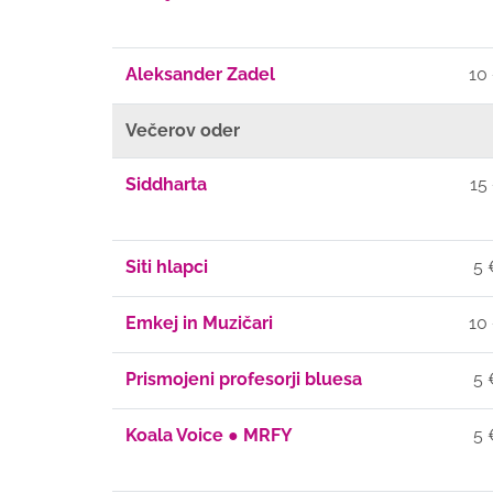
Aleksander Zadel
10
Večerov oder
Siddharta
15
Siti hlapci
5 
Emkej in Muzičari
10
Prismojeni profesorji bluesa
5 
Koala Voice ● MRFY
5 