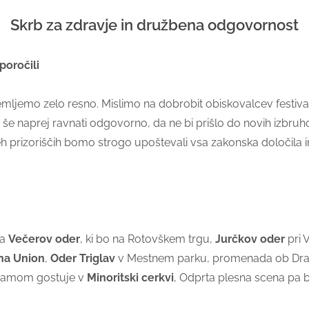
Skrb za zdravje in družbena odgovornost
iporočili
emljemo zelo resno. Mislimo na dobrobit obiskovalcev festival
i, še naprej ravnati odgovorno, da ne bi prišlo do novih izbr
h prizoriščih bomo strogo upoštevali vsa zakonska določila in
pa
Večerov oder
, ki bo na Rotovškem trgu,
Jurčkov oder
pri 
na Union
,
Oder Triglav
v Mestnem parku, promenada ob Dravi,
ogramom gostuje v
Minoritski cerkvi
, Odprta plesna scena pa 