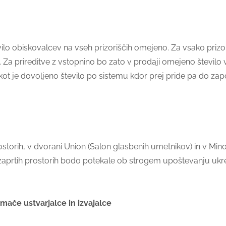
ilo obiskovalcev na vseh prizoriščih omejeno. Za vsako prizo
a prireditve z vstopnino bo zato v prodaji omejeno število v
ot je dovoljeno število po sistemu kdor prej pride pa do zapo
ostorih, v dvorani Union (Salon glasbenih umetnikov) in v Mino
zaprtih prostorih bodo potekale ob strogem upoštevanju ukrep
mače ustvarjalce in izvajalce