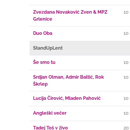
Zvezdana Novaković Zven & MPZ
10
Grlenice
Duo Oba
10
StandUpLent
Še smo tu
10
Srdjan Olman, Admir Baltić, Rok
10
Škrlep
Lucija Čirović, Mladen Pahović
10
Angleški večer
10
Tadej Toš v živo
20