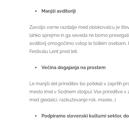
Manjši avditoriji
Zavoljo varne razdalje med obiskovalcu je štev
lahko sprejme in ga seveda ne bomo presegali. Z
avditorij omogočimo vstop le tolikim osebam, k
Festivalu Lent pred leti.
Večina dogajanja na prostem
Le manjši del prireditev bo potekal v zaprtih pr
mesto imel v Sodnem stolpu). Vse prireditve v 
med gledalci, razkuževanje rok, maske...)
Podpiramo slovenski kulturni sektor, do