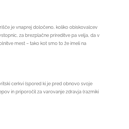
rišče je vnaprej določeno, koliko obiskovalcev
stopnic, za brezplačne prireditve pa velja, da v
lnitve mest – tako kot smo to že imeli na
ritski cerkvi (spored ki je pred obnovo svoje
ov in priporočil za varovanje zdravja (razmiki