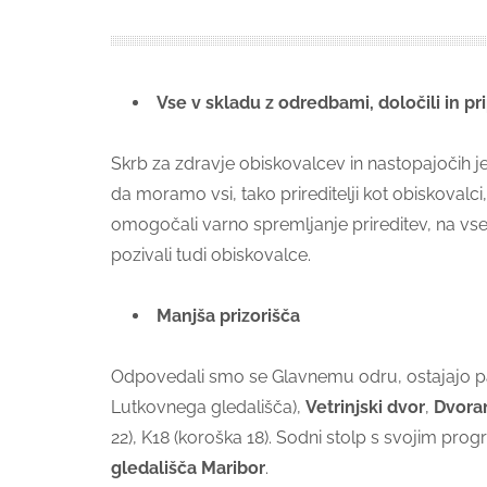
Vse v skladu z odredbami, določili in pr
Skrb za zdravje obiskovalcev in nastopajočih j
da moramo vsi, tako prireditelji kot obiskovalc
omogočali varno spremljanje prireditev, na vse
pozivali tudi obiskovalce.
Manjša prizorišča
Odpovedali smo se Glavnemu odru, ostajajo 
Lutkovnega gledališča),
Vetrinjski dvor
,
Dvora
22), K18 (koroška 18). Sodni stolp s svojim pr
gledališča Maribor
.