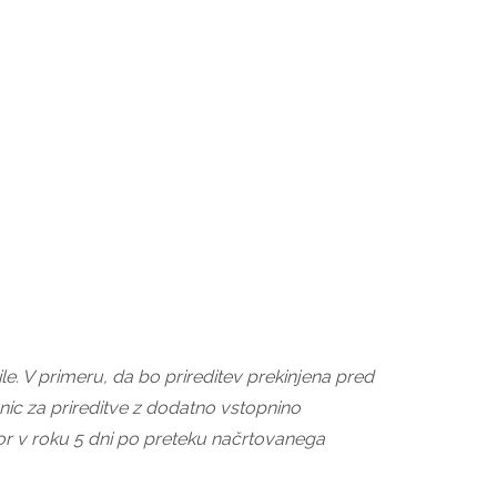
e. V primeru, da bo prireditev prekinjena pred
ic za prireditve z dodatno vstopnino
or v roku 5 dni po preteku načrtovanega