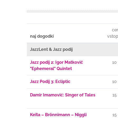
ce
naj dogodki
vstop
JazzLent & Jazz podij
Jazz podij 2: Igor Matkovič
10
"Ephemeral" Quintet
Jazz Podij 3: Ecliptic
10
Damir Imamović: Singer of Tales
15
Keïta – Brönnimann – Niggli
15