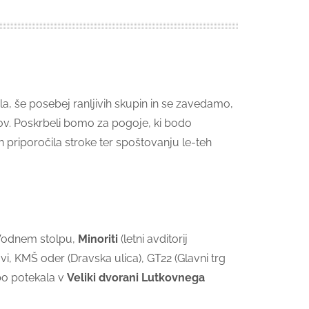
a, še posebej ranljivih skupin in se zavedamo,
uhov. Poskrbeli bomo za pogoje, ki bodo
 priporočila stroke ter spoštovanju le-teh
Vodnem stolpu,
Minoriti
(letni avditorij
 KMŠ oder (Dravska ulica), GT22 (Glavni trg
bo potekala v
Veliki dvorani Lutkovnega