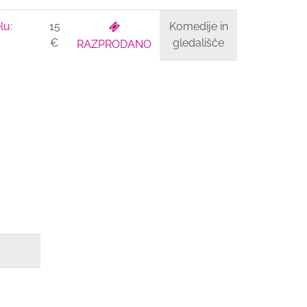
lu:
15
Komedije in
€
gledališče
RAZPRODANO