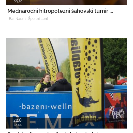
09.30
Mednarodni hitropotezni šahovski turnir ...
Bar Naomi, Športni Lent
22.8.
14.00