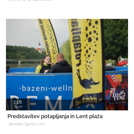
23.8.
14.00
Predstavitev potapljanja in Lent plaža
Benetke, Športni Lent