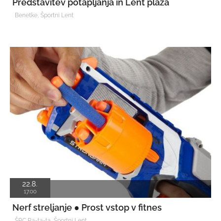
Predstavitev potapljanja in Lent plaža
Benetke, Športni Lent
22.8.
17.00
Nerf streljanje ● Prost vstop v fitnes
ŠRC Ra-ta-ta, Športni Lent