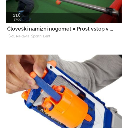
21.8.
17.00
Človeški namizni nogomet ● Prost vstop v ...
ŠRC Ra-ta-ta, Športni Lent