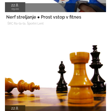
22.8.
09.00
Nerf streljanje ● Prost vstop v fitnes
ŠRC Ra-ta-ta, Športni Lent
22.8.