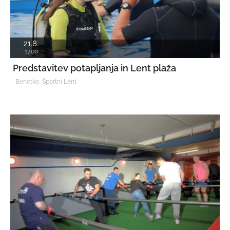
21.8.
17.00
Predstavitev potapljanja in Lent plaža
Benetke, Športni Lent