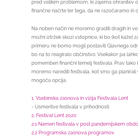
pred velikim problemom, ki zajema ohranitev obs
finančne načrte ter tega, da ne razočaramo in
Na noben način ne moremo graditi dragih in veli
možni iztržek skozi vstopnice, ki bo (kot kaž
primeru ne bomo mogli postaviti Glavnega odra 
bo na to reagiralo občinstvo. Vsekakor pa lahko 
pomemben finančni temelj festivala. Prav tako 
moremo narediti festivala, kot smo ga planirali 
mogoča opcija.
1. Vsebinska zasnova in vizija Festivala Lent
- Usmeritve festivala v prihodnosti
2. Festival Lent 2020
2.1 Namen festivala v post pandemijskem obd
2.2 Programska zasnova programov