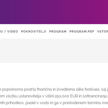
O / VIDEO
POKROVITELJI
PROGRAM
PROGRAM.PDF
VSTO
e popolnoma podrla finančna in izvedbena slika festivala, sa
nem vložku ustanovitelja v višini 250.000 EUR in sofinanciranju 
ih prihodkov, padel v vodo in ga v predvidenem terminu med 