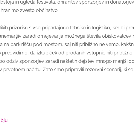
toja in ugleda festivala, ohranitev sponzorjev in donatorjev t
 ohranimo zvesto občinstvo.
kih prizorišč s vso pripadajočo tehniko in logistiko, ker bi p
e) zanemarljiv zaradi omejevanja možnega števila obiskovalc
na parkirišču pod mostom, saj niti približno ne vemo, kakšn
predvidimo, da izkupiček od prodanih vstopnic niti približno ne
bo odziv sponzorjev zaradi naštetih dejstev mnogo manjši od 
v prvotnem načrtu. Zato smo pripravili rezervni scenarij, ki s
obju