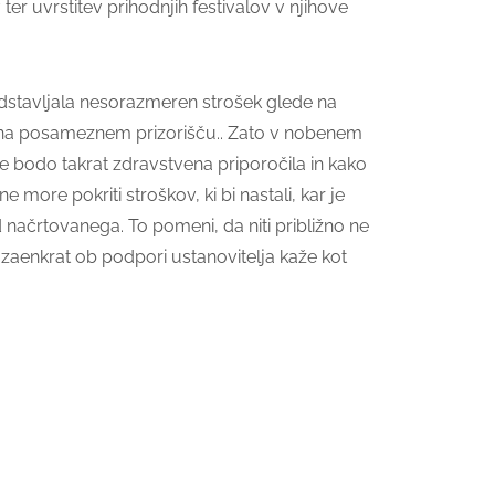
er uvrstitev prihodnjih festivalov v njihove
redstavljala nesorazmeren strošek glede na
ev na posameznem prizorišču.. Zato v nobenem
e bodo takrat zdravstvena priporočila in kako
 more pokriti stroškov, ki bi nastali, kar je
načrtovanega. To pomeni, da niti približno ne
e zaenkrat ob podpori ustanovitelja kaže kot